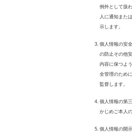
例外として扱
人に通知また
示します。
個人情報の安
の防止その他
内容に保つよ
全管理のため
監督します。
個人情報の第
かじめご本人
個人情報の開