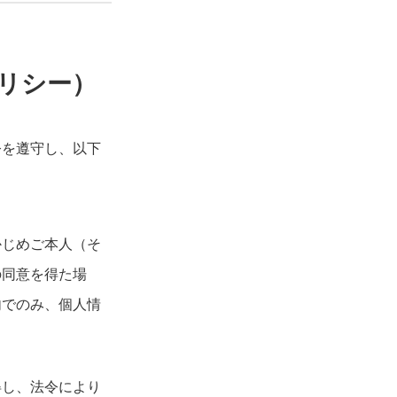
リシー）
令を遵守し、以下
かじめご本人（そ
の同意を得た場
内でのみ、個人情
得し、法令により